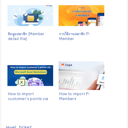
ข้อมูลสมาชิก (Member
การใช้งานสมาชิก P-
detail file)
Member
How to import
How to import P-
customer’s points via
Members
Microsoft Excel
Worksheet
Tags:
level
,
ticket