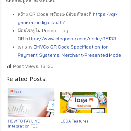
สร้าง QR Code พร้อมเพย์ด้วยตัวเองที่
https://qr-
generator.digio.co.th/
มีอะไรอยู่ใน Prompt Pay
QR
https://www.blognone.com/node/95133
เอกสาร
EMVCo QR Code Specification for
Payment Systems: Merchant-Presented Mode
Post Views:
13,120
Related Posts:
HOW TO PAY LINE
LOGA Features
Integration FEE