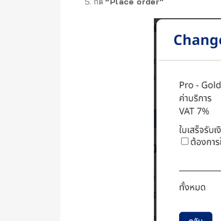
5. กด
“Place order”