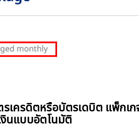
ัตรเครดิตหรือบัตรเดบิต แพ็กเ
เงินแบบอัตโนมัติ