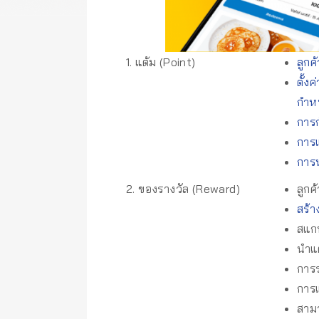
1. แต้ม (Point)
ลูกค
ตั้ง
กำหน
การ
การแ
การน
2. ของรางวัล (Reward)
ลูกค
สร้า
สแก
นำแ
การ
การแ
สาม