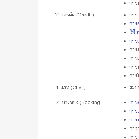
การน
10. เครดิต (Credit)
การส
การต
วิธี
การแ
การส
การเ
การป
การใ
11. แชท (Chat)
ระบบ
12. การจอง (Booking)
การต
การส
การส
การ
การ