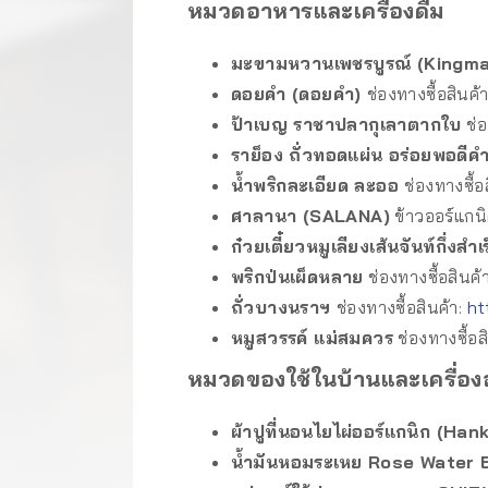
หมวดอาหารและเครื่องดื่ม
มะขามหวานเพชรบูรณ์ (Kingma
ดอยคำ (ดอยคำ)
ช่องทางซื้อสินค้
ป้าเบญ ราชาปลากุเลาตากใบ
ช่อ
ราย็อง ถั่วทอดแผ่น อร่อยพอดีค
น้ำพริกละเอียด ละออ
ช่องทางซื้อ
ศาลานา (SALANA)
ข้าวออร์แกน
ก๋วยเตี๋ยวหมูเลียงเส้นจันท์กึ่งสำเ
พริกป่นเผ็ดหลาย
ช่องทางซื้อสินค้
ถั่วบางนราฯ
ช่องทางซื้อสินค้า:
ht
หมูสวรรค์ แม่สมควร
ช่องทางซื้อส
หมวดของใช้ในบ้านและเครื่อง
ผ้าปูที่นอนไยไผ่ออร์แกนิก (Ha
น้ำมันหอมระเหย Rose Water