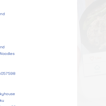
ind
and
gNoodles
76057598
nkyhouse
ku