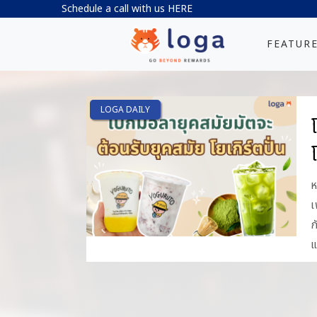
Schedule a call with us
HERE
FEATUR
LOGA DAILY
โ
ห
เ
ก
แ