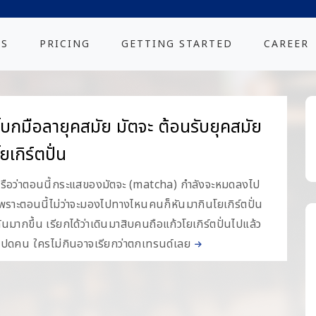
ES
PRICING
GETTING STARTED
CAREER
โบกมือลายุคสมัย มัตจะ ต้อนรับยุคสมัย
ยเกิร์ตปั่น
รือว่าตอนนี้กระแสของมัตจะ (matcha) กำลังจะหมดลงไป
พราะตอนนี้ไม่ว่าจะมองไปทางไหนคนก็หันมากินโยเกิร์ตปั่น
ันมากขึ้น เรียกได้ว่าเดินมาสิบคนถือแก้วโยเกิร์ตปั่นไปแล้ว
ปดคน ใครไม่กินอาจเรียกว่าตกเทรนด์เลย