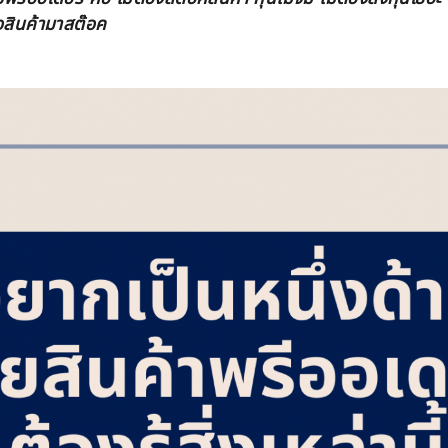
อสินค้ามาสต๊อค